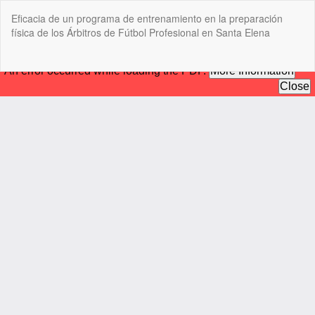
Volver
Eficacia de un programa de entrenamiento en la preparación
a
física de los Árbitros de Fútbol Profesional en Santa Elena
los
detalles
del
De
De
artículo
P