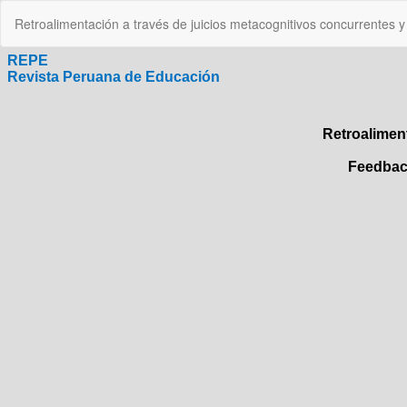
Volver
Retroalimentación a través de juicios metacognitivos concurrentes y
a
los
detalles
del
artículo